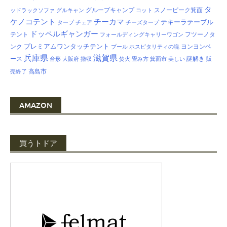
タ
グループキャンプ
スノーピーク箕面
ッドラックソファ
グルキャン
コット
ケノコテント
チーカマ
テキーラテーブル
タープ
チェア
チーズタープ
ドッペルギャンガー
テント
フツーノタ
フォールディングキャリーワゴン
プレミアムワンタッチテント
ンク
ヨンヨンベ
プール
ホスピタリティの塊
兵庫県
滋賀県
ース
謎解き
台形
大阪府
撤収
焚火
畳み方
箕面市
美しい
販
高島市
売終了
AMAZON
買うトドア