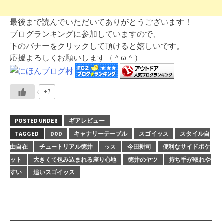
最後まで読んでいただいてありがとうございます！
ブログランキングに参加していますので、
下のバナーをクリックして頂けると嬉しいです。
応援よろしくお願いします（＾ω＾）
+7
POSTED UNDER
ギアレビュー
TAGGED
DOD
キャナリーテーブル
スゴイッス
スタイル自
由自在
チュートリアル徳井
ッス
今田耕司
便利なサイドポケ
ット
大きくて包み込まれる座り心地
徳井のヤツ
持ち手が取れや
すい
追いスゴイッス