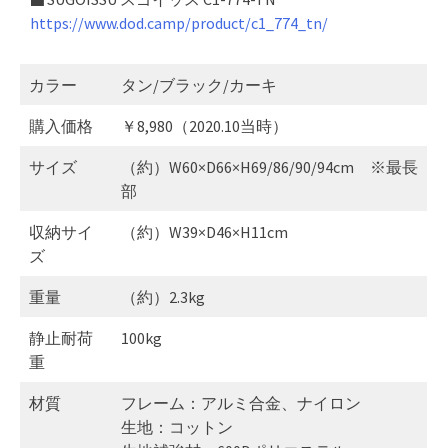
https://www.dod.camp/product/c1_774_tn/
カラー
タン/ブラック/カーキ
購入価格
￥8,980（2020.10当時）
サイズ
（約）W60×D66×H69/86/90/94cm ※最長
部
収納サイ
（約）W39×D46×H11cm
ズ
重量
（約）2.3kg
静止耐荷
100kg
重
材質
フレーム：アルミ合金、ナイロン
生地：コットン