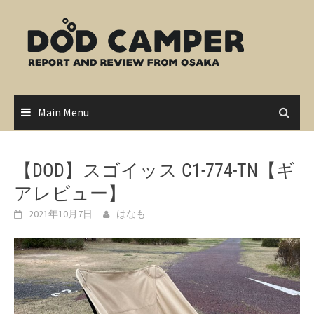
Skip
to
content
Main Menu
【DOD】スゴイッス C1-774-TN【ギ
アレビュー】
2021年10月7日
はなも