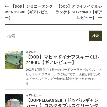
Post
【DOD】ジミニータンク
【DOD】アツイノイケルシ
navigation
WT3-863-BG【ギアレビュ
ランケド GL1-778-KH【ギア
ー】
レビュー】
検
索: