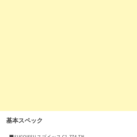
基本スペック
■ SUGOISSU スゴイッス C1-774-TN