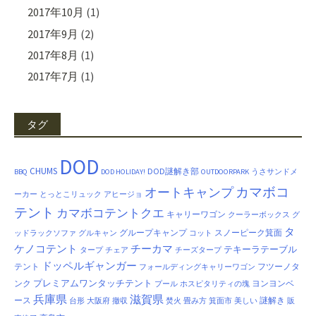
2017年10月
(1)
2017年9月
(2)
2017年8月
(1)
2017年7月
(1)
タグ
DOD
CHUMS
DOD謎解き部
BBQ
DOD HOLIDAY!
OUTDOORPARK
うさサンドメ
カマボコ
オートキャンプ
ーカー
とっとこリュック
アヒージョ
テント
カマボコテントクエ
キャリーワゴン
クーラーボックス
グ
タ
グループキャンプ
スノーピーク箕面
ッドラックソファ
グルキャン
コット
ケノコテント
チーカマ
テキーラテーブル
タープ
チェア
チーズタープ
ドッペルギャンガー
テント
フツーノタ
フォールディングキャリーワゴン
プレミアムワンタッチテント
ンク
ヨンヨンベ
プール
ホスピタリティの塊
兵庫県
滋賀県
ース
謎解き
台形
大阪府
撤収
焚火
畳み方
箕面市
美しい
販