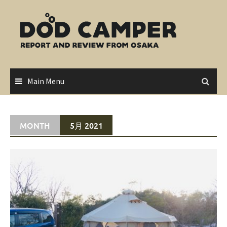
Skip
to
content
Main Menu
MONTH
5月 2021