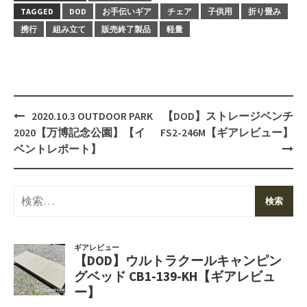
TAGGED
DOD
お手伝いギア
チェア
子供用
折り畳み
携行
組み立て
販売終了製品
軽量
Post
2020.10.3 OUTDOOR PARK
【DOD】ストレージベンチ
navigation
2020【万博記念公園】【イ
FS2-246M【ギアレビュー】
ベントレポート】
検
索: