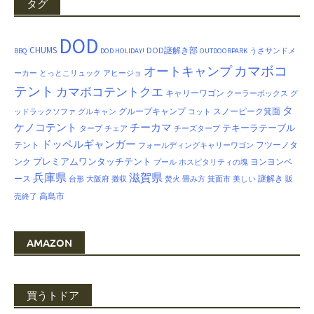
タグ
DOD
CHUMS
DOD謎解き部
BBQ
DOD HOLIDAY!
OUTDOORPARK
うさサンドメ
カマボコ
オートキャンプ
ーカー
とっとこリュック
アヒージョ
テント
カマボコテントクエ
キャリーワゴン
クーラーボックス
グ
タ
グループキャンプ
スノーピーク箕面
ッドラックソファ
グルキャン
コット
ケノコテント
チーカマ
テキーラテーブル
タープ
チェア
チーズタープ
ドッペルギャンガー
テント
フツーノタ
フォールディングキャリーワゴン
プレミアムワンタッチテント
ンク
ヨンヨンベ
プール
ホスピタリティの塊
兵庫県
滋賀県
ース
謎解き
台形
大阪府
撤収
焚火
畳み方
箕面市
美しい
販
高島市
売終了
AMAZON
買うトドア