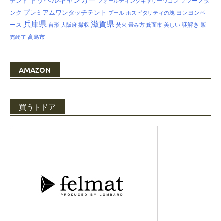
ドッペルギャンガー
テント
フツーノタ
フォールディングキャリーワゴン
プレミアムワンタッチテント
ンク
ヨンヨンベ
プール
ホスピタリティの塊
兵庫県
滋賀県
ース
謎解き
台形
大阪府
撤収
焚火
畳み方
箕面市
美しい
販
高島市
売終了
AMAZON
買うトドア