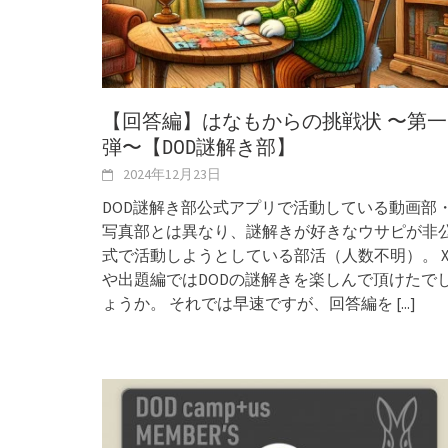
【回答編】はなもからの挑戦状 〜第一
弾〜【DOD謎解き部】
2024年12月23日
DOD謎解き部公式アプリで活動している動画部
写真部とは異なり、謎解きが好きなウサピが非
式で活動しようとしている部活（人数不明）。 
や出題編ではDODの謎解きを楽しんで頂けたで
ょうか。 それでは早速ですが、回答編を
[...]