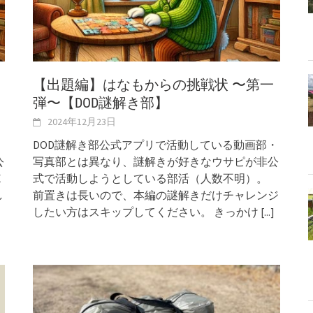
【出題編】はなもからの挑戦状 〜第一
弾〜【DOD謎解き部】
2024年12月23日
・
DOD謎解き部公式アプリで活動している動画部・
公
写真部とは異なり、謎解きが好きなウサピが非公
X
式で活動しようとしている部活（人数不明）。
し
前置きは長いので、本編の謎解きだけチャレンジ
したい方はスキップしてください。 きっかけ
[...]