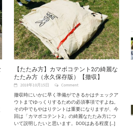
な
【たたみ方】カマボコテント2の綺麗な
たたみ方（永久保存版）【撤収】
2018年10月15日
Comment
撤収時にいかに早く準備ができるかはチェックア
ウトまでゆっくりするための必須事項ですよね。
その中でもやはりテントは重要になりますが、今
く
回は「カマボコテント2」の綺麗なたたみ方につ
いて説明したいと思います。DODはある程度
[...]