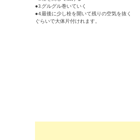
●3.グルグル巻いていく
●4.最後に少し栓を開いて残りの空気を抜く
ぐらいで大体片付けれます。