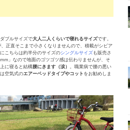
mとダブルサイズで
大人二人くらいで寝れるサイズ
です。
ですが、正直そこまで小さくなりませんので、積載がシビア
にこちらは約半分のサイズの
シングルサイズ
も販売さ
0mm」なので地面のゴツゴツ感は伝わりませんが、そ
上に寝ると結構
腰にきます（涙）
。職業病で腰の悪い
は空気式の
エアーベッドタイプやコット
をお勧めしま