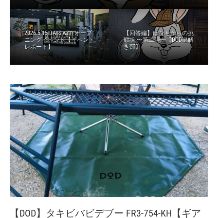
2026.5.15 DAYS with オープ
【回答編】はなもからの挑
ニングイベント【イベント
戦状 〜第二弾〜【DOD謎解
レポート】
き部】
【DOD】タキビバビデブー FR3-754-KH【ギア