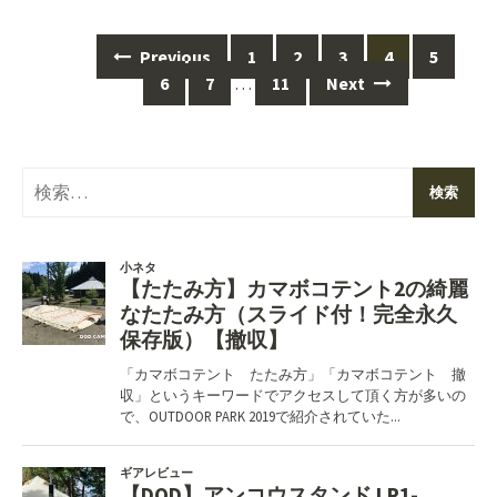
Posts
Previous
1
2
3
4
5
navigation
6
7
…
11
Next
検
索: