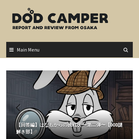
Skip
to
content
Main Menu
2026.5.15 DAYS with オープニングイベント【イベン
【回答編】はなもからの挑戦状 〜第二弾〜【DOD謎
【出題編】はなもからの挑戦状 〜第二弾〜【DOD謎
2025.5.18 OUTDOOR PARK 2025（DOD CARAVAN
【回答編】はなもからの挑戦状 〜第一弾〜【DOD謎
トレポート】
解き部】
解き部】
2025）【万博記念公園】【イベントレポート】
解き部】