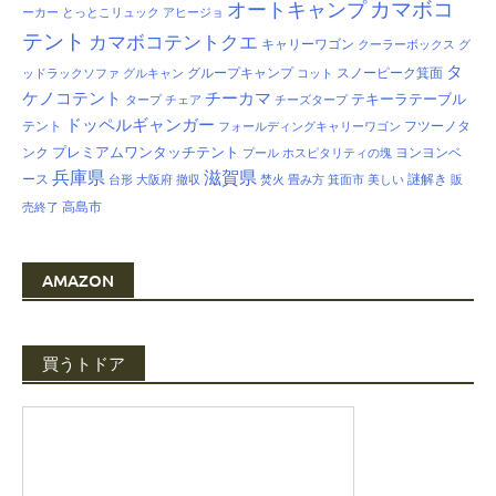
カマボコ
オートキャンプ
ーカー
とっとこリュック
アヒージョ
テント
カマボコテントクエ
キャリーワゴン
クーラーボックス
グ
タ
グループキャンプ
スノーピーク箕面
ッドラックソファ
グルキャン
コット
ケノコテント
チーカマ
テキーラテーブル
タープ
チェア
チーズタープ
ドッペルギャンガー
テント
フツーノタ
フォールディングキャリーワゴン
プレミアムワンタッチテント
ンク
ヨンヨンベ
プール
ホスピタリティの塊
兵庫県
滋賀県
ース
謎解き
台形
大阪府
撤収
焚火
畳み方
箕面市
美しい
販
高島市
売終了
AMAZON
買うトドア