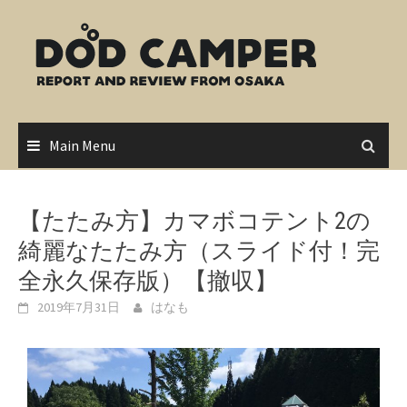
Skip
to
content
Main Menu
【たたみ方】カマボコテント2の
綺麗なたたみ方（スライド付！完
全永久保存版）【撤収】
2019年7月31日
はなも