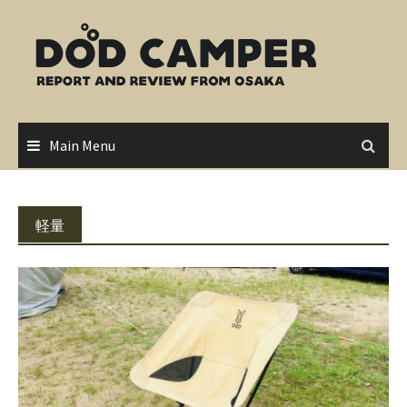
Skip
to
content
Main Menu
軽量