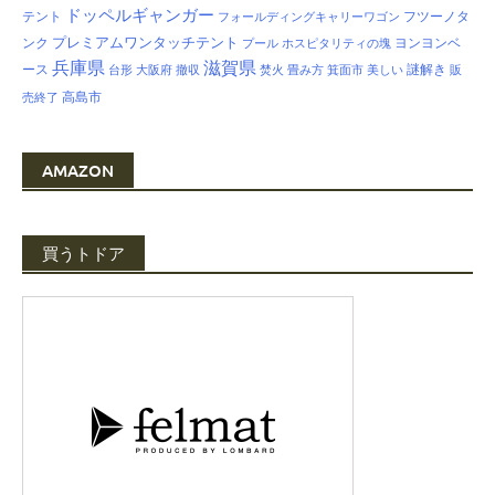
ドッペルギャンガー
テント
フツーノタ
フォールディングキャリーワゴン
プレミアムワンタッチテント
ンク
ヨンヨンベ
プール
ホスピタリティの塊
兵庫県
滋賀県
ース
謎解き
台形
大阪府
撤収
焚火
畳み方
箕面市
美しい
販
高島市
売終了
AMAZON
買うトドア