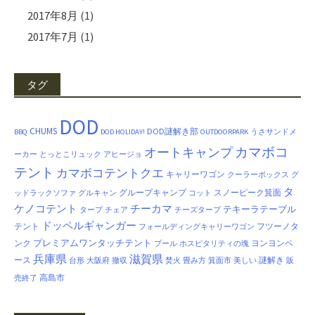
2017年8月
(1)
2017年7月
(1)
タグ
DOD
CHUMS
DOD謎解き部
BBQ
DOD HOLIDAY!
OUTDOORPARK
うさサンドメ
カマボコ
オートキャンプ
ーカー
とっとこリュック
アヒージョ
テント
カマボコテントクエ
キャリーワゴン
クーラーボックス
グ
タ
グループキャンプ
スノーピーク箕面
ッドラックソファ
グルキャン
コット
ケノコテント
チーカマ
テキーラテーブル
タープ
チェア
チーズタープ
ドッペルギャンガー
テント
フツーノタ
フォールディングキャリーワゴン
プレミアムワンタッチテント
ンク
ヨンヨンベ
プール
ホスピタリティの塊
兵庫県
滋賀県
ース
謎解き
台形
大阪府
撤収
焚火
畳み方
箕面市
美しい
販
高島市
売終了