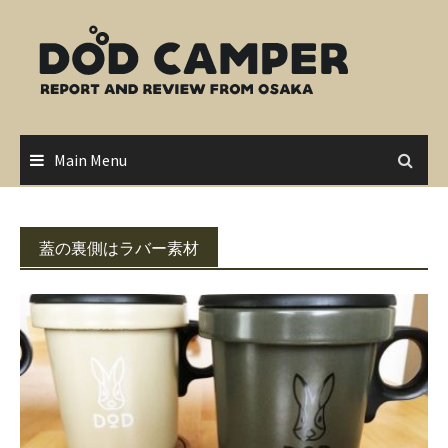
Skip
to
content
Main Menu
蓋の裏側はラバー素材