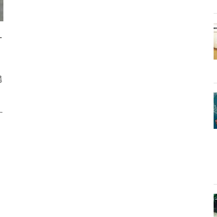
-
購
す