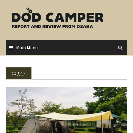
Skip
to
content
Main Menu
串カツ