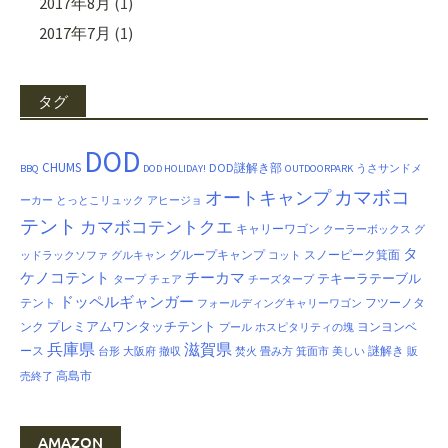
2017年8月
(1)
2017年7月
(1)
タグ
DOD
CHUMS
DOD謎解き部
BBQ
DOD HOLIDAY!
OUTDOORPARK
うさサンドメ
カマボコ
オートキャンプ
ーカー
とっとこリュック
アヒージョ
テント
カマボコテントクエ
キャリーワゴン
クーラーボックス
グ
タ
グループキャンプ
スノーピーク箕面
ッドラックソファ
グルキャン
コット
ケノコテント
チーカマ
テキーラテーブル
タープ
チェア
チーズタープ
ドッペルギャンガー
テント
フツーノタ
フォールディングキャリーワゴン
プレミアムワンタッチテント
ンク
ヨンヨンベ
プール
ホスピタリティの塊
兵庫県
滋賀県
ース
謎解き
台形
大阪府
撤収
焚火
畳み方
箕面市
美しい
販
高島市
売終了
AMAZON