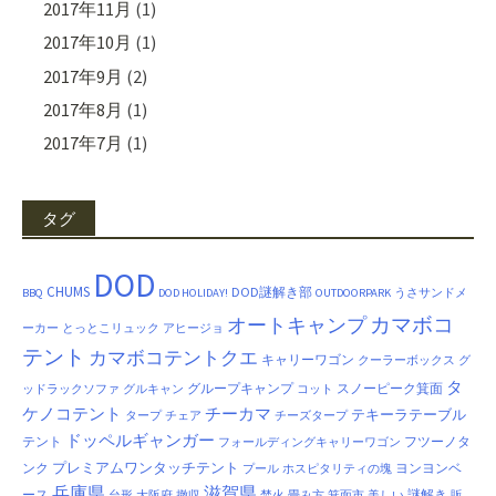
2017年11月
(1)
2017年10月
(1)
2017年9月
(2)
2017年8月
(1)
2017年7月
(1)
タグ
DOD
CHUMS
DOD謎解き部
BBQ
DOD HOLIDAY!
OUTDOORPARK
うさサンドメ
カマボコ
オートキャンプ
ーカー
とっとこリュック
アヒージョ
テント
カマボコテントクエ
キャリーワゴン
クーラーボックス
グ
タ
グループキャンプ
スノーピーク箕面
ッドラックソファ
グルキャン
コット
ケノコテント
チーカマ
テキーラテーブル
タープ
チェア
チーズタープ
ドッペルギャンガー
テント
フツーノタ
フォールディングキャリーワゴン
プレミアムワンタッチテント
ンク
ヨンヨンベ
プール
ホスピタリティの塊
兵庫県
滋賀県
ース
謎解き
台形
大阪府
撤収
焚火
畳み方
箕面市
美しい
販