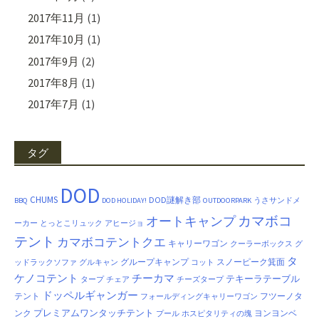
2017年11月
(1)
2017年10月
(1)
2017年9月
(2)
2017年8月
(1)
2017年7月
(1)
タグ
DOD
CHUMS
DOD謎解き部
BBQ
DOD HOLIDAY!
OUTDOORPARK
うさサンドメ
カマボコ
オートキャンプ
ーカー
とっとこリュック
アヒージョ
テント
カマボコテントクエ
キャリーワゴン
クーラーボックス
グ
タ
グループキャンプ
スノーピーク箕面
ッドラックソファ
グルキャン
コット
ケノコテント
チーカマ
テキーラテーブル
タープ
チェア
チーズタープ
ドッペルギャンガー
テント
フツーノタ
フォールディングキャリーワゴン
プレミアムワンタッチテント
ンク
ヨンヨンベ
プール
ホスピタリティの塊