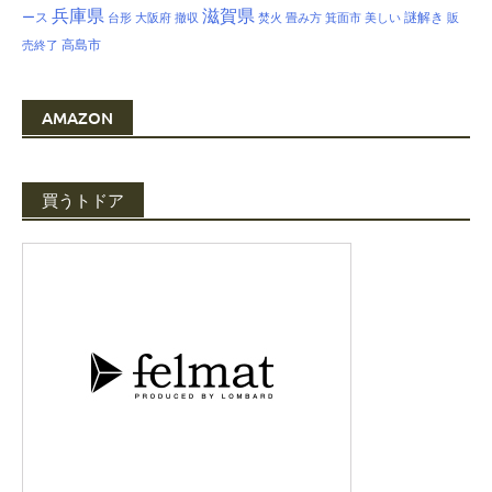
兵庫県
滋賀県
ース
謎解き
台形
大阪府
撤収
焚火
畳み方
箕面市
美しい
販
高島市
売終了
AMAZON
買うトドア