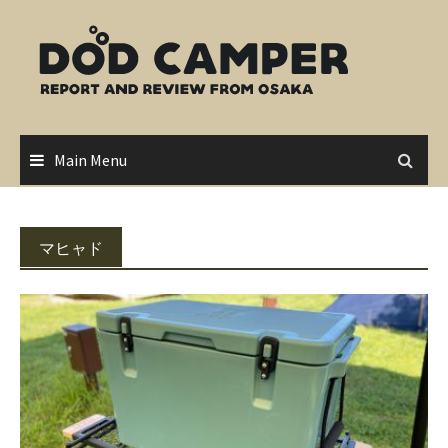
Skip
to
content
Main Menu
マヒャド