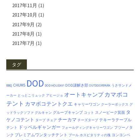
2017年11月
(1)
2017年10月
(1)
2017年9月
(2)
2017年8月
(1)
2017年7月
(1)
タグ
DOD
CHUMS
DOD謎解き部
BBQ
DOD HOLIDAY!
OUTDOORPARK
うさサンドメ
カマボコ
オートキャンプ
ーカー
とっとこリュック
アヒージョ
テント
カマボコテントクエ
キャリーワゴン
クーラーボックス
グ
タ
グループキャンプ
スノーピーク箕面
ッドラックソファ
グルキャン
コット
ケノコテント
チーカマ
テキーラテーブル
タープ
チェア
チーズタープ
ドッペルギャンガー
テント
フツーノタ
フォールディングキャリーワゴン
プレミアムワンタッチテント
ンク
ヨンヨンベ
プール
ホスピタリティの塊