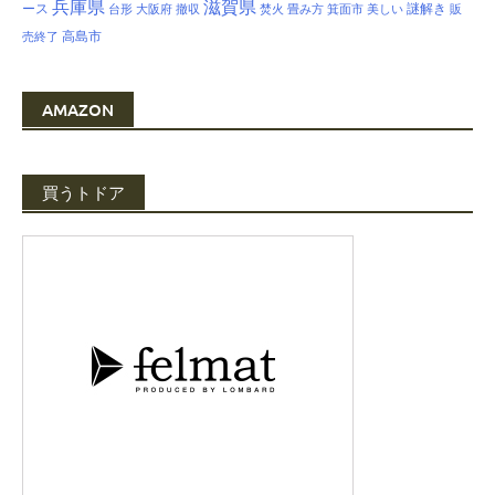
兵庫県
滋賀県
ース
謎解き
台形
大阪府
撤収
焚火
畳み方
箕面市
美しい
販
高島市
売終了
AMAZON
買うトドア