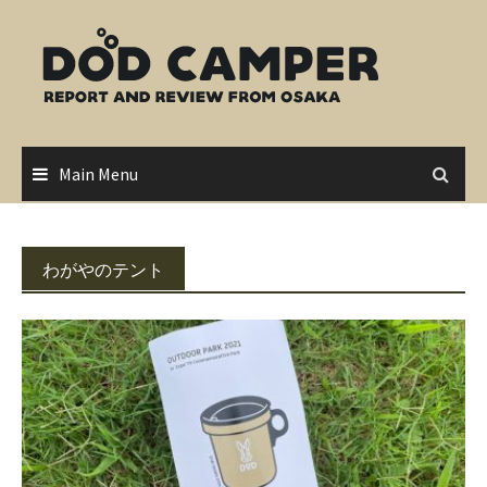
Skip
to
content
Main Menu
わがやのテント