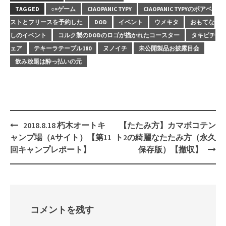
TAGGED
○×ゲーム
CIAOPANIC TYPY
CIAOPANIC TYPYのボアベ
ストとフリースを予約した
DOD
イベント
ウメキタ
おもてな
しのイベント
コルク製のDODのロゴが描かれたコースター
タキビチ
ェア
テキーラテーブル180
ヌノイチ
未公開製品お披露目会
飲み放題は酔っ払いの元
Post
2018.8.18 朽木オートキ
【たたみ方】カマボコテン
navigation
ャンプ場（Aサイト）【第11
ト2の綺麗なたたみ方（永久
回キャンプレポート】
保存版）【撤収】
コメントを残す