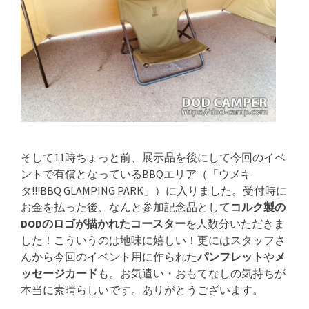
そして11時ちょっと前、展示品を後にして今回のイベ
ントで有償となっているBBQエリア（「ウメキ
タ!!!BBQ GLAMPING PARK」）に入りました。受付時に
お金を払った後、なんと参加記念品として
コルク製の
DODのロゴが描かれたコースター
を人数分いただきま
した！こういうのは地味に嬉しい！更にはスタッフさ
んから今回のイベント用に作られた
パンフレット
や
メ
ッセージカード
も。お気遣い・おもてなしの気持ちが
本当に素晴らしいです。ありがとうございます。