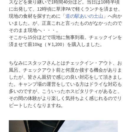
スなどを乗り継いで1時間40分ほど。当日は10時半頃
に出発して、12時頃に草津PAで軽くランチを済ませ、
現地の食材を探すために「
道の駅あいの土山
」へ向か
いました。が、正直これと言ったものがなかったので
そのまま現地へ・・・。
そこから15分ほどで現地に無事到着。チェックインを
済ませて薪10kg（￥1,200）を購入しました。
ちなみにスタッフさんとはチェックイン・アウト、お
風呂、チェックアウト前と何度か接する機会がありま
したが、皆さん親切で感じの良い対応をして頂きまし
た。キャンプ場の運営をしている方はドライな対応も
多いのですが、こういったホスピタリティがあると、
その間の体験がより楽しく気持ちよく感じれるのでリ
ピートしたくなりますね。