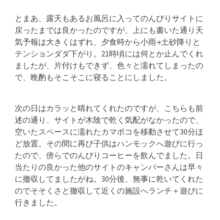
とまあ、露天もあるお風呂に入ってのんびりサイトに
戻ったまでは良かったのですが、上にも書いた通り天
気予報は大きくはずれ、夕食時から小雨→土砂降りと
テンションダダ下がり。21時頃には何とか止んでくれ
ましたが、片付けもできず、色々と濡れてしまったの
で、晩酌もそこそこに寝ることにしました。
次の日はカラッと晴れてくれたのですが、こちらも前
述の通り、サイトが木陰で乾く気配がなかったので、
空いたスペースに濡れたカマボコを移動させて30分ほ
ど放置。その間に再び子供はハンモックへ遊びに行っ
たので、傍らでのんびりコーヒーを飲んでました。日
当たりの良かった他のサイトのキャンパーさんは早々
に撤収してましたがね。30分後、無事に乾いてくれた
のでそそくさと撤収して近くの施設へランチ＋遊びに
行きました。