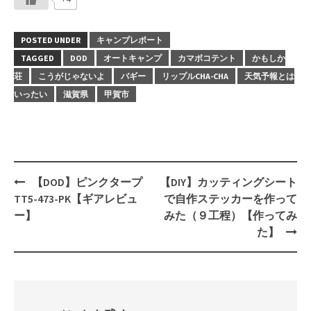
POSTED UNDER
キャンプレポート
TAGGED
DOD
オートキャンプ
カマボコテント
かもしか
荘
こうがじゃないよ
バギー
リップルCHA-CHA
天気予報とは
いったい
滋賀県
甲賀市
Post
【DOD】ピンクタープ
【DIY】カッティングシート
navigation
TT5-473-PK【ギアレビュ
で自作ステッカーを作って
ー】
みた（９工程）【作ってみ
た】