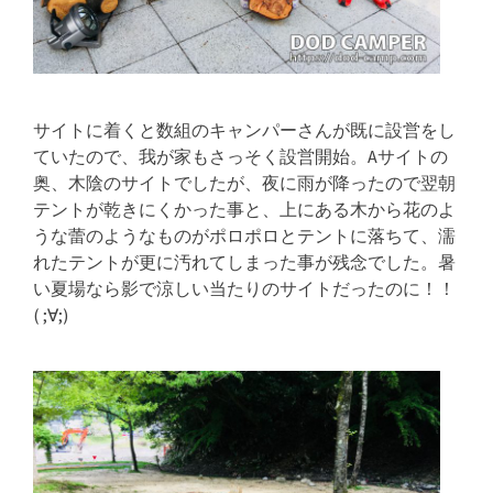
サイトに着くと数組のキャンパーさんが既に設営をし
ていたので、我が家もさっそく設営開始。Aサイトの
奥、木陰のサイトでしたが、夜に雨が降ったので翌朝
テントが乾きにくかった事と、上にある木から花のよ
うな蕾のようなものがポロポロとテントに落ちて、濡
れたテントが更に汚れてしまった事が残念でした。暑
い夏場なら影で涼しい当たりのサイトだったのに！！
( ;∀;)