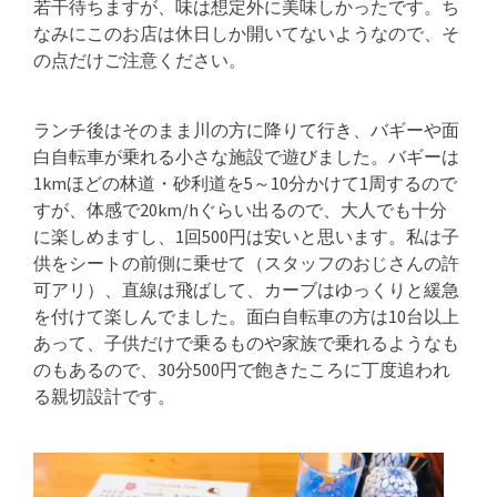
若干待ちますが、味は想定外に美味しかったです。ち
なみにこのお店は休日しか開いてないようなので、そ
の点だけご注意ください。
ランチ後はそのまま川の方に降りて行き、バギーや面
白自転車が乗れる小さな施設で遊びました。バギーは
1kmほどの林道・砂利道を5～10分かけて1周するので
すが、体感で20km/hぐらい出るので、大人でも十分
に楽しめますし、1回500円は安いと思います。私は子
供をシートの前側に乗せて（スタッフのおじさんの許
可アリ）、直線は飛ばして、カーブはゆっくりと緩急
を付けて楽しんでました。面白自転車の方は10台以上
あって、子供だけで乗るものや家族で乗れるようなも
のもあるので、30分500円で飽きたころに丁度追われ
る親切設計です。