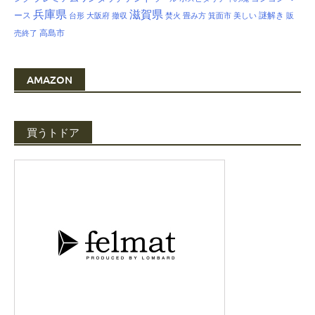
兵庫県
滋賀県
ース
謎解き
台形
大阪府
撤収
焚火
畳み方
箕面市
美しい
販
高島市
売終了
AMAZON
買うトドア