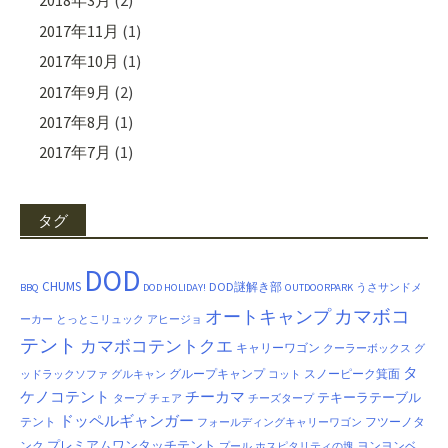
2018年3月
(2)
2017年11月
(1)
2017年10月
(1)
2017年9月
(2)
2017年8月
(1)
2017年7月
(1)
タグ
DOD
CHUMS
DOD謎解き部
BBQ
DOD HOLIDAY!
OUTDOORPARK
うさサンドメ
カマボコ
オートキャンプ
ーカー
とっとこリュック
アヒージョ
テント
カマボコテントクエ
キャリーワゴン
クーラーボックス
グ
タ
グループキャンプ
スノーピーク箕面
ッドラックソファ
グルキャン
コット
ケノコテント
チーカマ
テキーラテーブル
タープ
チェア
チーズタープ
ドッペルギャンガー
テント
フツーノタ
フォールディングキャリーワゴン
プレミアムワンタッチテント
ンク
ヨンヨンベ
プール
ホスピタリティの塊