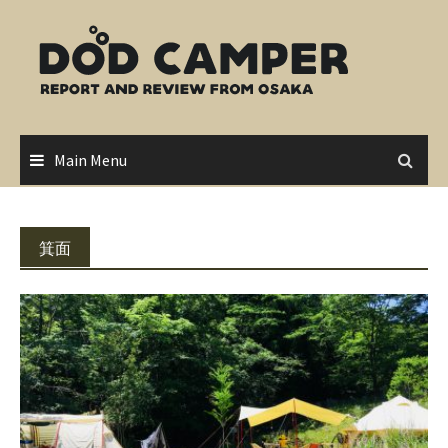
Skip
to
content
Main Menu
箕面