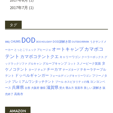
2017年7月
(1)
タグ
DOD
CHUMS
DOD謎解き部
BBQ
DOD HOLIDAY!
OUTDOORPARK
うさサンドメ
カマボコ
オートキャンプ
ーカー
とっとこリュック
アヒージョ
テント
カマボコテントクエ
キャリーワゴン
クーラーボックス
グ
タ
グループキャンプ
スノーピーク箕面
ッドラックソファ
グルキャン
コット
ケノコテント
チーカマ
テキーラテーブル
タープ
チェア
チーズタープ
ドッペルギャンガー
テント
フツーノタ
フォールディングキャリーワゴン
プレミアムワンタッチテント
ンク
ヨンヨンベ
プール
ホスピタリティの塊
兵庫県
滋賀県
ース
謎解き
台形
大阪府
撤収
焚火
畳み方
箕面市
美しい
販
高島市
売終了
AMAZON