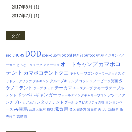
2017年8月
(1)
2017年7月
(1)
タグ
DOD
CHUMS
DOD謎解き部
BBQ
DOD HOLIDAY!
OUTDOORPARK
うさサンドメ
カマボコ
オートキャンプ
ーカー
とっとこリュック
アヒージョ
テント
カマボコテントクエ
キャリーワゴン
クーラーボックス
グ
タ
グループキャンプ
スノーピーク箕面
ッドラックソファ
グルキャン
コット
ケノコテント
チーカマ
テキーラテーブル
タープ
チェア
チーズタープ
ドッペルギャンガー
テント
フツーノタ
フォールディングキャリーワゴン
プレミアムワンタッチテント
ンク
ヨンヨンベ
プール
ホスピタリティの塊
兵庫県
滋賀県
ース
謎解き
台形
大阪府
撤収
焚火
畳み方
箕面市
美しい
販
高島市
売終了