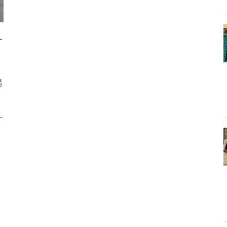
-
購
す