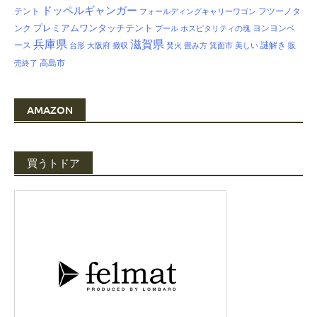
ドッペルギャンガー
テント
フツーノタ
フォールディングキャリーワゴン
プレミアムワンタッチテント
ンク
ヨンヨンベ
プール
ホスピタリティの塊
兵庫県
滋賀県
ース
謎解き
台形
大阪府
撤収
焚火
畳み方
箕面市
美しい
販
高島市
売終了
AMAZON
買うトドア