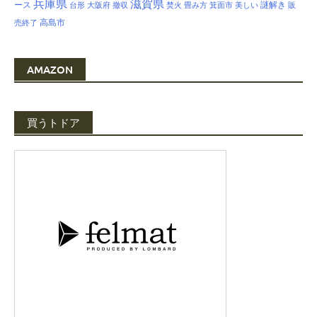
兵庫県
滋賀県
ース
謎解き
台形
大阪府
撤収
焚火
畳み方
箕面市
美しい
販
高島市
売終了
AMAZON
買うトドア