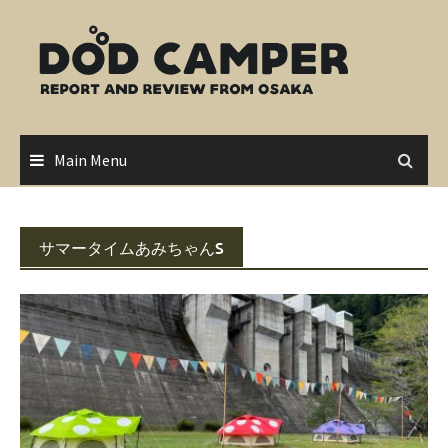
Skip
to
content
Main Menu
サマータイムあみちゃんS