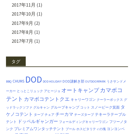
2017年11月
(1)
2017年10月
(1)
2017年9月
(2)
2017年8月
(1)
2017年7月
(1)
タグ
DOD
CHUMS
DOD謎解き部
BBQ
DOD HOLIDAY!
OUTDOORPARK
うさサンドメ
カマボコ
オートキャンプ
ーカー
とっとこリュック
アヒージョ
テント
カマボコテントクエ
キャリーワゴン
クーラーボックス
グ
タ
グループキャンプ
スノーピーク箕面
ッドラックソファ
グルキャン
コット
ケノコテント
チーカマ
テキーラテーブル
タープ
チェア
チーズタープ
ドッペルギャンガー
テント
フツーノタ
フォールディングキャリーワゴン
プレミアムワンタッチテント
ンク
ヨンヨンベ
プール
ホスピタリティの塊