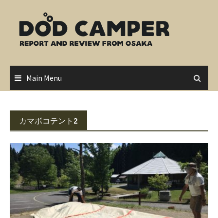
Skip
to
content
Main Menu
カマボコテント2