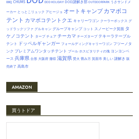
CHUMS
DOD謎解き部
BBQ
DOD HOLIDAY!
OUTDOORPARK
うさサンドメ
カマボコ
オートキャンプ
ーカー
とっとこリュック
アヒージョ
テント
カマボコテントクエ
キャリーワゴン
クーラーボックス
グ
タ
グループキャンプ
スノーピーク箕面
ッドラックソファ
グルキャン
コット
ケノコテント
チーカマ
テキーラテーブル
タープ
チェア
チーズタープ
ドッペルギャンガー
テント
フツーノタ
フォールディングキャリーワゴン
プレミアムワンタッチテント
ンク
ヨンヨンベ
プール
ホスピタリティの塊
兵庫県
滋賀県
ース
謎解き
台形
大阪府
撤収
焚火
畳み方
箕面市
美しい
販
高島市
売終了
AMAZON
買うトドア