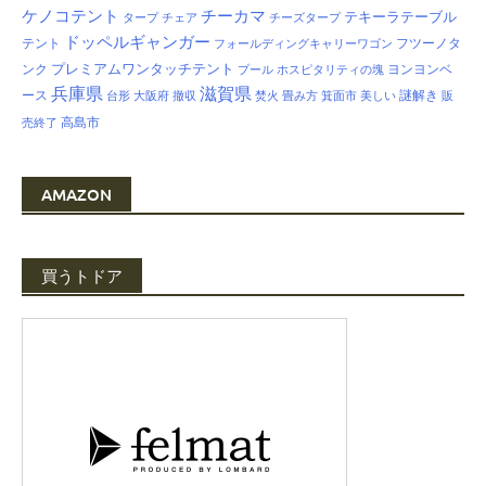
ケノコテント
チーカマ
テキーラテーブル
タープ
チェア
チーズタープ
ドッペルギャンガー
テント
フツーノタ
フォールディングキャリーワゴン
プレミアムワンタッチテント
ンク
ヨンヨンベ
プール
ホスピタリティの塊
兵庫県
滋賀県
ース
謎解き
台形
大阪府
撤収
焚火
畳み方
箕面市
美しい
販
高島市
売終了
AMAZON
買うトドア