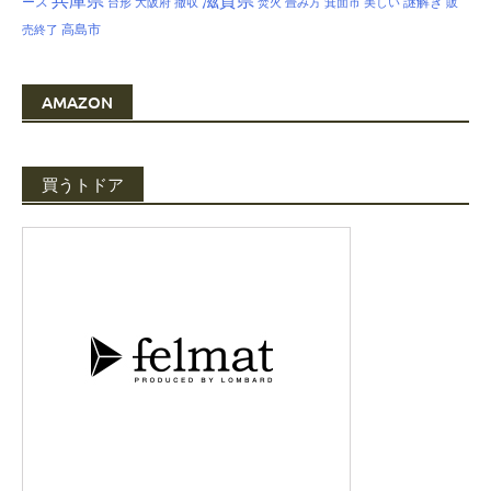
兵庫県
滋賀県
ース
謎解き
台形
大阪府
撤収
焚火
畳み方
箕面市
美しい
販
高島市
売終了
AMAZON
買うトドア