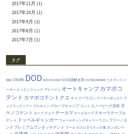
2017年11月
(1)
2017年10月
(1)
2017年9月
(2)
2017年8月
(1)
2017年7月
(1)
タグ
DOD
CHUMS
DOD謎解き部
BBQ
DOD HOLIDAY!
OUTDOORPARK
うさサンドメ
カマボコ
オートキャンプ
ーカー
とっとこリュック
アヒージョ
テント
カマボコテントクエ
キャリーワゴン
クーラーボックス
グ
タ
グループキャンプ
スノーピーク箕面
ッドラックソファ
グルキャン
コット
ケノコテント
チーカマ
テキーラテーブル
タープ
チェア
チーズタープ
ドッペルギャンガー
テント
フツーノタ
フォールディングキャリーワゴン
プレミアムワンタッチテント
ンク
ヨンヨンベ
プール
ホスピタリティの塊