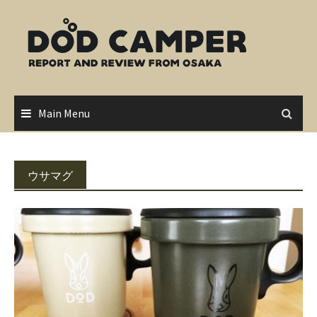
Skip
to
content
Main Menu
ウサマグ