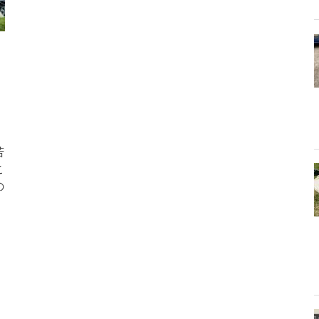
若
こ
の