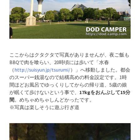
ここからはクタクタで写真がありませんが、夜ご飯も
BBQで肉を喰らい、20時頃には歩いて「水春
（
http://suisyun.jp/tsurumi/
）」へ移動しました。都会
のスーパー銭湯なので結構高めの料金設定です。1時
間ほどお風呂でゆっくりしてからの帰り道、5歳の娘
が眠くて歩けないという事で、
17kgをおんぶして15分
間
。めちゃめちゃしんどかったです。
※写真は楽しそうに遊ぶ行ぎ道