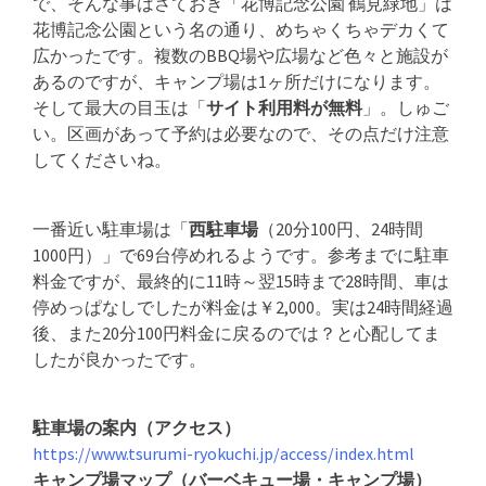
で、そんな事はさておき「花博記念公園 鶴見緑地」は
花博記念公園という名の通り、めちゃくちゃデカくて
広かったです。複数のBBQ場や広場など色々と施設が
あるのですが、キャンプ場は1ヶ所だけになります。
そして最大の目玉は「
サイト利用料が無料
」。しゅご
い。区画があって予約は必要なので、その点だけ注意
してくださいね。
一番近い駐車場は「
西駐車場
（20分100円、24時間
1000円）」で69台停めれるようです。参考までに駐車
料金ですが、最終的に11時～翌15時まで28時間、車は
停めっぱなしでしたが料金は￥2,000。実は24時間経過
後、また20分100円料金に戻るのでは？と心配してま
したが良かったです。
駐車場の案内（アクセス）
https://www.tsurumi-ryokuchi.jp/access/index.html
キャンプ場マップ（バーベキュー場・キャンプ場）