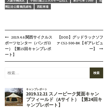
大阪市鶴見区
子供の遊ぶエネルギーぱねぇ
家から車で20分
花
博記念公園 鶴見緑地
西駐車場
Post
2019.4.6 関西サイクルス
【DOD】グッドラックソフ
navigation
ポーツセンター（バンガロ
ァ CS2-500-BK【ギアレビュ
ー）【第15回キャンプレポ
ー】
ート】
検
索: