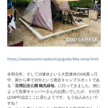
https://www.tsurumi-ryokuchi.jp/guide/bbq-camp.html
令和元年、そして10連休という大型連休のGW真っ只
中、家から車で20分という激近キャンプスポットであ
る「
花博記念公園 鶴見緑地
」に行ってきました。例に
よって先輩キャンパーさんのお誘いでしたが、その方
はGW中ほぼここに居たようです。もう仙人みたいで
すね！