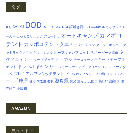
タグ
DOD
CHUMS
DOD謎解き部
BBQ
DOD HOLIDAY!
OUTDOORPARK
うさサンドメ
カマボコ
オートキャンプ
ーカー
とっとこリュック
アヒージョ
テント
カマボコテントクエ
キャリーワゴン
クーラーボックス
グ
タ
グループキャンプ
スノーピーク箕面
ッドラックソファ
グルキャン
コット
ケノコテント
チーカマ
テキーラテーブル
タープ
チェア
チーズタープ
ドッペルギャンガー
テント
フツーノタ
フォールディングキャリーワゴン
プレミアムワンタッチテント
ンク
ヨンヨンベ
プール
ホスピタリティの塊
兵庫県
滋賀県
ース
謎解き
台形
大阪府
撤収
焚火
畳み方
箕面市
美しい
販
高島市
売終了
AMAZON
買うトドア