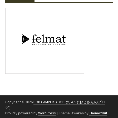
Copyright © 2026
DOD CAMPER（DODはいいぞおじさんのブロ
グ）
.
Proudly powered by
WordPress
.
|
Theme: Awaken by
ThemezHut
.