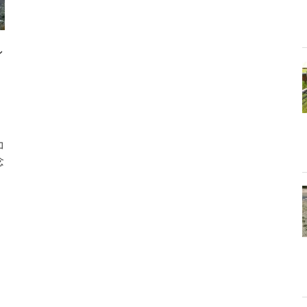
ン
コ
念