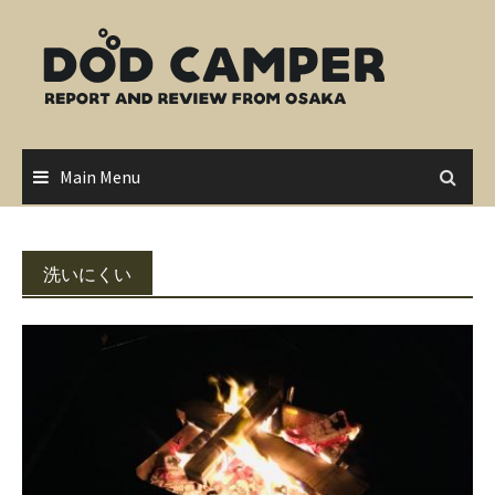
Skip
to
content
Main Menu
洗いにくい