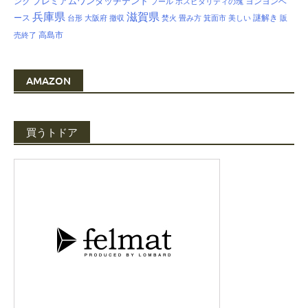
プレミアムワンタッチテント
ンク
ヨンヨンベ
プール
ホスピタリティの塊
兵庫県
滋賀県
ース
謎解き
台形
大阪府
撤収
焚火
畳み方
箕面市
美しい
販
高島市
売終了
AMAZON
買うトドア