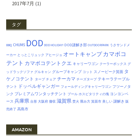
2017年7月
(1)
タグ
DOD
CHUMS
DOD謎解き部
BBQ
DOD HOLIDAY!
OUTDOORPARK
うさサンドメ
カマボコ
オートキャンプ
ーカー
とっとこリュック
アヒージョ
テント
カマボコテントクエ
キャリーワゴン
クーラーボックス
グ
タ
グループキャンプ
スノーピーク箕面
ッドラックソファ
グルキャン
コット
ケノコテント
チーカマ
テキーラテーブル
タープ
チェア
チーズタープ
ドッペルギャンガー
テント
フツーノタ
フォールディングキャリーワゴン
プレミアムワンタッチテント
ンク
ヨンヨンベ
プール
ホスピタリティの塊
兵庫県
滋賀県
ース
謎解き
台形
大阪府
撤収
焚火
畳み方
箕面市
美しい
販
高島市
売終了
AMAZON