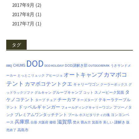
2017年9月
(2)
2017年8月
(1)
2017年7月
(1)
タグ
DOD
CHUMS
DOD謎解き部
BBQ
DOD HOLIDAY!
OUTDOORPARK
うさサンドメ
カマボコ
オートキャンプ
ーカー
とっとこリュック
アヒージョ
テント
カマボコテントクエ
キャリーワゴン
クーラーボックス
グ
タ
グループキャンプ
スノーピーク箕面
ッドラックソファ
グルキャン
コット
ケノコテント
チーカマ
テキーラテーブル
タープ
チェア
チーズタープ
ドッペルギャンガー
テント
フツーノタ
フォールディングキャリーワゴン
プレミアムワンタッチテント
ンク
ヨンヨンベ
プール
ホスピタリティの塊
兵庫県
滋賀県
ース
謎解き
台形
大阪府
撤収
焚火
畳み方
箕面市
美しい
販
高島市
売終了