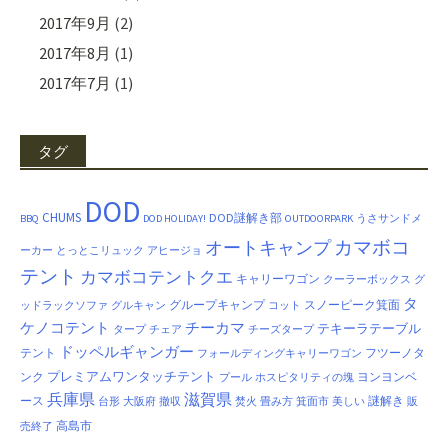
2017年9月
(2)
2017年8月
(1)
2017年7月
(1)
タグ
DOD
CHUMS
DOD謎解き部
BBQ
DOD HOLIDAY!
OUTDOORPARK
うさサンドメ
カマボコ
オートキャンプ
ーカー
とっとこリュック
アヒージョ
テント
カマボコテントクエ
キャリーワゴン
クーラーボックス
グ
タ
グループキャンプ
スノーピーク箕面
ッドラックソファ
グルキャン
コット
ケノコテント
チーカマ
テキーラテーブル
タープ
チェア
チーズタープ
ドッペルギャンガー
テント
フツーノタ
フォールディングキャリーワゴン
プレミアムワンタッチテント
ンク
ヨンヨンベ
プール
ホスピタリティの塊
兵庫県
滋賀県
ース
謎解き
台形
大阪府
撤収
焚火
畳み方
箕面市
美しい
販
高島市
売終了