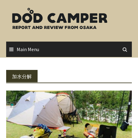
Skip
to
content
Main Menu
加水分解