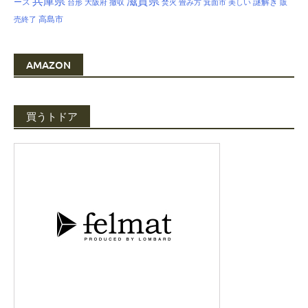
兵庫県
滋賀県
ース
謎解き
台形
大阪府
撤収
焚火
畳み方
箕面市
美しい
販
高島市
売終了
AMAZON
買うトドア