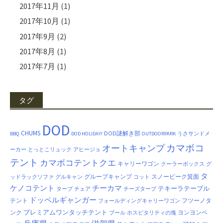
2017年11月
(1)
2017年10月
(1)
2017年9月
(2)
2017年8月
(1)
2017年7月
(1)
タグ
DOD
CHUMS
DOD謎解き部
BBQ
DOD HOLIDAY!
OUTDOORPARK
うさサンドメ
カマボコ
オートキャンプ
ーカー
とっとこリュック
アヒージョ
テント
カマボコテントクエ
キャリーワゴン
クーラーボックス
グ
タ
グループキャンプ
スノーピーク箕面
ッドラックソファ
グルキャン
コット
ケノコテント
チーカマ
テキーラテーブル
タープ
チェア
チーズタープ
ドッペルギャンガー
テント
フツーノタ
フォールディングキャリーワゴン
プレミアムワンタッチテント
ンク
ヨンヨンベ
プール
ホスピタリティの塊