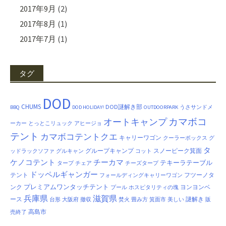
2017年9月
(2)
2017年8月
(1)
2017年7月
(1)
タグ
DOD
CHUMS
DOD謎解き部
BBQ
DOD HOLIDAY!
OUTDOORPARK
うさサンドメ
カマボコ
オートキャンプ
ーカー
とっとこリュック
アヒージョ
テント
カマボコテントクエ
キャリーワゴン
クーラーボックス
グ
タ
グループキャンプ
スノーピーク箕面
ッドラックソファ
グルキャン
コット
ケノコテント
チーカマ
テキーラテーブル
タープ
チェア
チーズタープ
ドッペルギャンガー
テント
フツーノタ
フォールディングキャリーワゴン
プレミアムワンタッチテント
ンク
ヨンヨンベ
プール
ホスピタリティの塊
兵庫県
滋賀県
ース
謎解き
台形
大阪府
撤収
焚火
畳み方
箕面市
美しい
販
高島市
売終了