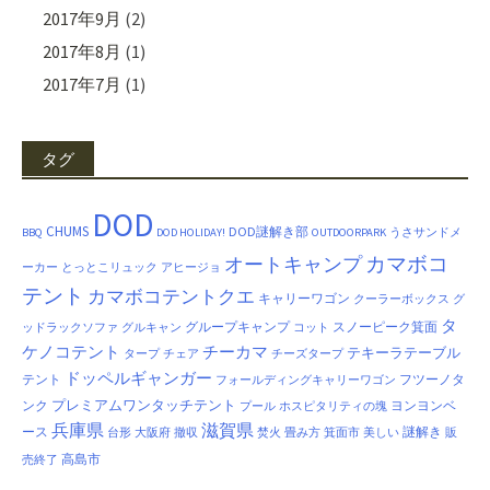
2017年9月
(2)
2017年8月
(1)
2017年7月
(1)
タグ
DOD
CHUMS
DOD謎解き部
BBQ
DOD HOLIDAY!
OUTDOORPARK
うさサンドメ
カマボコ
オートキャンプ
ーカー
とっとこリュック
アヒージョ
テント
カマボコテントクエ
キャリーワゴン
クーラーボックス
グ
タ
グループキャンプ
スノーピーク箕面
ッドラックソファ
グルキャン
コット
ケノコテント
チーカマ
テキーラテーブル
タープ
チェア
チーズタープ
ドッペルギャンガー
テント
フツーノタ
フォールディングキャリーワゴン
プレミアムワンタッチテント
ンク
ヨンヨンベ
プール
ホスピタリティの塊
兵庫県
滋賀県
ース
謎解き
台形
大阪府
撤収
焚火
畳み方
箕面市
美しい
販
高島市
売終了