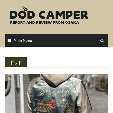
Skip
to
content
Main Menu
ドッド