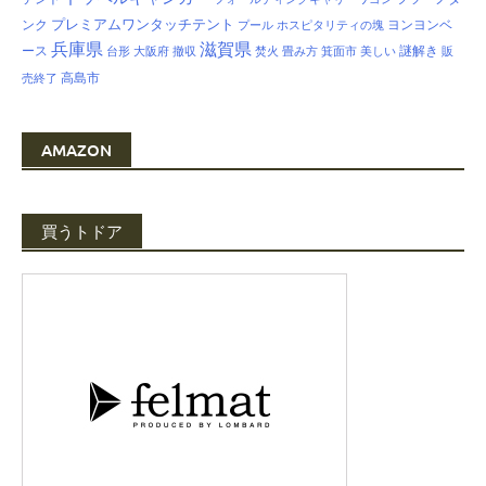
プレミアムワンタッチテント
ンク
ヨンヨンベ
プール
ホスピタリティの塊
兵庫県
滋賀県
ース
謎解き
台形
大阪府
撤収
焚火
畳み方
箕面市
美しい
販
高島市
売終了
AMAZON
買うトドア