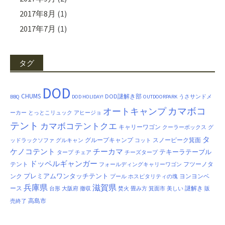
2017年8月
(1)
2017年7月
(1)
タグ
DOD
CHUMS
DOD謎解き部
BBQ
DOD HOLIDAY!
OUTDOORPARK
うさサンドメ
カマボコ
オートキャンプ
ーカー
とっとこリュック
アヒージョ
テント
カマボコテントクエ
キャリーワゴン
クーラーボックス
グ
タ
グループキャンプ
スノーピーク箕面
ッドラックソファ
グルキャン
コット
ケノコテント
チーカマ
テキーラテーブル
タープ
チェア
チーズタープ
ドッペルギャンガー
テント
フツーノタ
フォールディングキャリーワゴン
プレミアムワンタッチテント
ンク
ヨンヨンベ
プール
ホスピタリティの塊
兵庫県
滋賀県
ース
謎解き
台形
大阪府
撤収
焚火
畳み方
箕面市
美しい
販
高島市
売終了