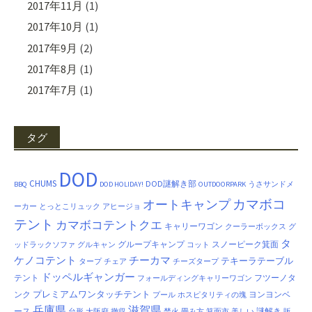
2017年11月
(1)
2017年10月
(1)
2017年9月
(2)
2017年8月
(1)
2017年7月
(1)
タグ
DOD
CHUMS
DOD謎解き部
BBQ
DOD HOLIDAY!
OUTDOORPARK
うさサンドメ
カマボコ
オートキャンプ
ーカー
とっとこリュック
アヒージョ
テント
カマボコテントクエ
キャリーワゴン
クーラーボックス
グ
タ
グループキャンプ
スノーピーク箕面
ッドラックソファ
グルキャン
コット
ケノコテント
チーカマ
テキーラテーブル
タープ
チェア
チーズタープ
ドッペルギャンガー
テント
フツーノタ
フォールディングキャリーワゴン
プレミアムワンタッチテント
ンク
ヨンヨンベ
プール
ホスピタリティの塊
兵庫県
滋賀県
ース
謎解き
台形
大阪府
撤収
焚火
畳み方
箕面市
美しい
販