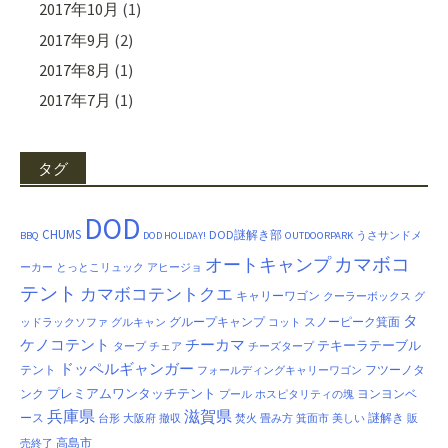
2017年10月
(1)
2017年9月
(2)
2017年8月
(1)
2017年7月
(1)
タグ
DOD
CHUMS
DOD謎解き部
BBQ
DOD HOLIDAY!
OUTDOORPARK
うさサンドメ
カマボコ
オートキャンプ
ーカー
とっとこリュック
アヒージョ
テント
カマボコテントクエ
キャリーワゴン
クーラーボックス
グ
タ
グループキャンプ
スノーピーク箕面
ッドラックソファ
グルキャン
コット
ケノコテント
チーカマ
テキーラテーブル
タープ
チェア
チーズタープ
ドッペルギャンガー
テント
フツーノタ
フォールディングキャリーワゴン
プレミアムワンタッチテント
ンク
ヨンヨンベ
プール
ホスピタリティの塊
兵庫県
滋賀県
ース
謎解き
台形
大阪府
撤収
焚火
畳み方
箕面市
美しい
販
高島市
売終了