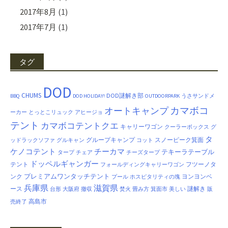
2017年8月
(1)
2017年7月
(1)
タグ
DOD
CHUMS
DOD謎解き部
BBQ
DOD HOLIDAY!
OUTDOORPARK
うさサンドメ
カマボコ
オートキャンプ
ーカー
とっとこリュック
アヒージョ
テント
カマボコテントクエ
キャリーワゴン
クーラーボックス
グ
タ
グループキャンプ
スノーピーク箕面
ッドラックソファ
グルキャン
コット
ケノコテント
チーカマ
テキーラテーブル
タープ
チェア
チーズタープ
ドッペルギャンガー
テント
フツーノタ
フォールディングキャリーワゴン
プレミアムワンタッチテント
ンク
ヨンヨンベ
プール
ホスピタリティの塊
兵庫県
滋賀県
ース
謎解き
台形
大阪府
撤収
焚火
畳み方
箕面市
美しい
販
高島市
売終了