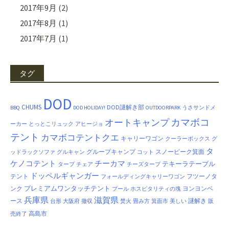
2017年9月
(2)
2017年8月
(1)
2017年7月
(1)
タグ
DOD
CHUMS
DOD謎解き部
BBQ
DOD HOLIDAY!
OUTDOORPARK
うさサンドメ
カマボコ
オートキャンプ
ーカー
とっとこリュック
アヒージョ
テント
カマボコテントクエ
キャリーワゴン
クーラーボックス
グ
タ
グループキャンプ
スノーピーク箕面
ッドラックソファ
グルキャン
コット
ケノコテント
チーカマ
テキーラテーブル
タープ
チェア
チーズタープ
ドッペルギャンガー
テント
フツーノタ
フォールディングキャリーワゴン
プレミアムワンタッチテント
ンク
ヨンヨンベ
プール
ホスピタリティの塊
兵庫県
滋賀県
ース
謎解き
台形
大阪府
撤収
焚火
畳み方
箕面市
美しい
販
高島市
売終了