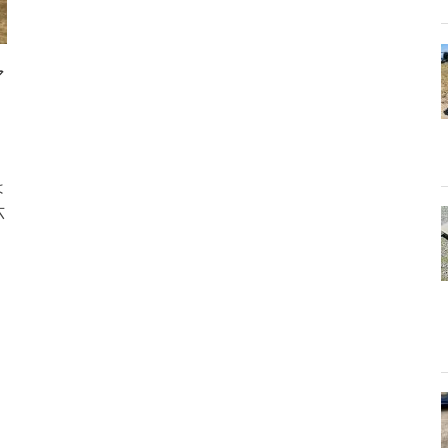
ア
は
六