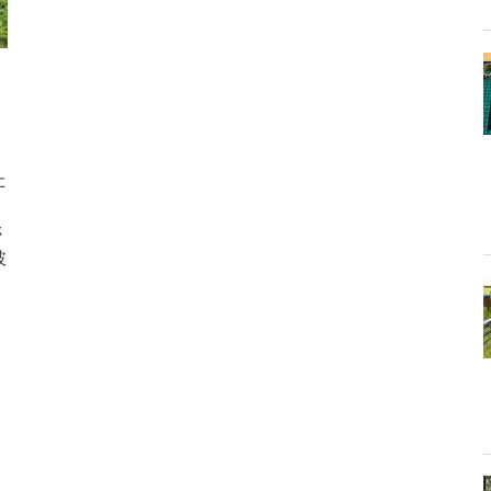
た
さ
披