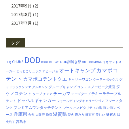
2017年9月
(2)
2017年8月
(1)
2017年7月
(1)
タグ
DOD
CHUMS
DOD謎解き部
BBQ
DOD HOLIDAY!
OUTDOORPARK
うさサンドメ
カマボコ
オートキャンプ
ーカー
とっとこリュック
アヒージョ
テント
カマボコテントクエ
キャリーワゴン
クーラーボックス
グ
タ
グループキャンプ
スノーピーク箕面
ッドラックソファ
グルキャン
コット
ケノコテント
チーカマ
テキーラテーブル
タープ
チェア
チーズタープ
ドッペルギャンガー
テント
フツーノタ
フォールディングキャリーワゴン
プレミアムワンタッチテント
ンク
ヨンヨンベ
プール
ホスピタリティの塊
兵庫県
滋賀県
ース
謎解き
台形
大阪府
撤収
焚火
畳み方
箕面市
美しい
販
高島市
売終了