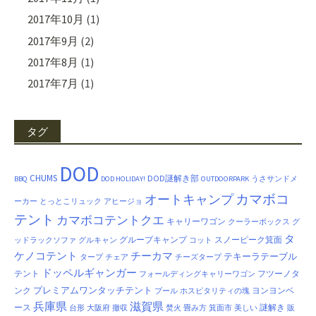
2017年10月
(1)
2017年9月
(2)
2017年8月
(1)
2017年7月
(1)
タグ
DOD
CHUMS
DOD謎解き部
BBQ
DOD HOLIDAY!
OUTDOORPARK
うさサンドメ
カマボコ
オートキャンプ
ーカー
とっとこリュック
アヒージョ
テント
カマボコテントクエ
キャリーワゴン
クーラーボックス
グ
タ
グループキャンプ
スノーピーク箕面
ッドラックソファ
グルキャン
コット
ケノコテント
チーカマ
テキーラテーブル
タープ
チェア
チーズタープ
ドッペルギャンガー
テント
フツーノタ
フォールディングキャリーワゴン
プレミアムワンタッチテント
ンク
ヨンヨンベ
プール
ホスピタリティの塊
兵庫県
滋賀県
ース
謎解き
台形
大阪府
撤収
焚火
畳み方
箕面市
美しい
販